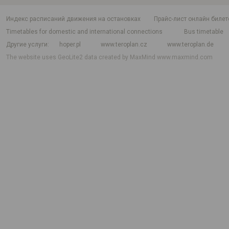
индекс расписаний движения на остановках
Прайс-лист онлайн билет
Timetables for domestic and international connections
Bus timetable
Другие услуги
hoper.pl
www.teroplan.cz
www.teroplan.de
The website uses GeoLite2 data created by MaxMind
www.maxmind.com