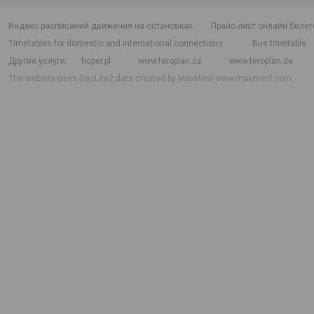
индекс расписаний движения на остановках
Прайс-лист онлайн билет
Timetables for domestic and international connections
Bus timetable
Другие услуги
hoper.pl
www.teroplan.cz
www.teroplan.de
The website uses GeoLite2 data created by MaxMind
www.maxmind.com