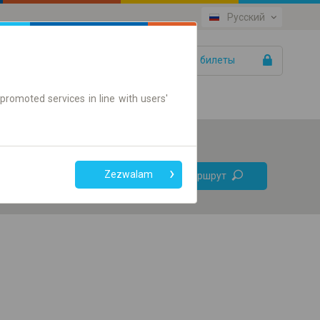
Русский
Ваши билеты
Помощь
promoted services in line with users'
Без
Zezwalam
Найти маршрут
пересадок
Только онлайн билет
+