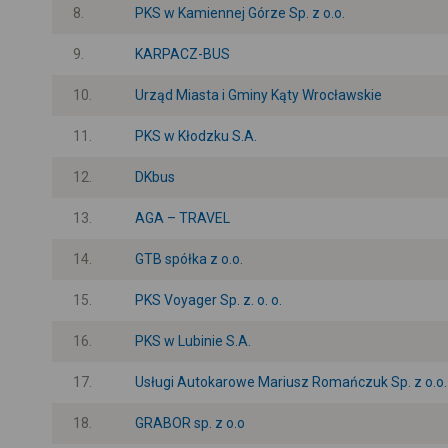
8.
PKS w Kamiennej Górze Sp. z o.o.
9.
KARPACZ-BUS
10.
Urząd Miasta i Gminy Kąty Wrocławskie
11.
PKS w Kłodzku S.A.
12.
DKbus
13.
AGA – TRAVEL
14.
GTB spółka z o.o.
15.
PKS Voyager Sp. z. o. o.
16.
PKS w Lubinie S.A.
17.
Usługi Autokarowe Mariusz Romańczuk Sp. z o.o.
18.
GRABOR sp. z o.o