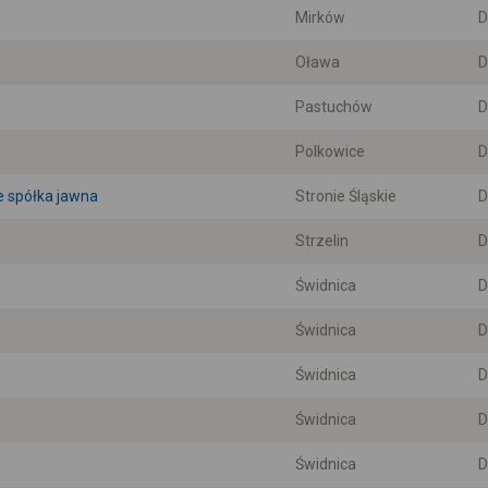
Mirków
D
Oława
D
Pastuchów
D
Polkowice
D
e spółka jawna
Stronie Śląskie
D
Strzelin
D
Świdnica
D
Świdnica
D
Świdnica
D
Świdnica
D
Świdnica
D