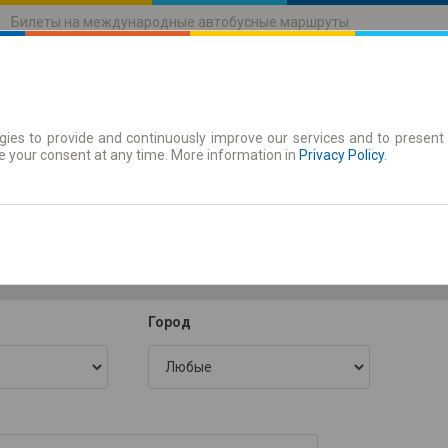
Билеты на международные автобусные маршруты
ies to provide and continuously improve our services and to present 
движения
Абонементы
e your consent at any time. More information in
Privacy Policy
.
Пя. 7
-- : --
Город