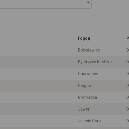
Город
Р
Bolesławiec
D
Bystrzyca Kłodzka
D
Chocianów
D
Głogów
D
Gromadka
D
Jawor
D
Jelenia Góra
D