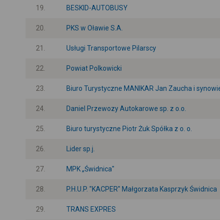
19.
BESKID-AUTOBUSY
20.
PKS w Oławie S.A.
21.
Usługi Transportowe Pilarscy
22.
Powiat Polkowicki
23.
Biuro Turystyczne MANIKAR Jan Zaucha i synowi
24.
Daniel Przewozy Autokarowe sp. z o.o.
25.
Biuro turystyczne Piotr Żuk Spółka z o. o.
26.
Lider sp.j.
27.
MPK „Świdnica"
28.
P.H.U.P. "KACPER" Małgorzata Kasprzyk Świdnica
29.
TRANS EXPRES