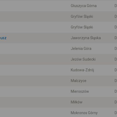
Głuszyca Górna
D
Gryfów Śląski
D
Gryfów Śląski
D
eusz
Jaworzyna Śląska
D
Jelenia Góra
D
Jeżów Sudecki
D
Kudowa-Zdrój
D
Malczyce
D
Mieroszów
D
Miłków
D
Mokronos Górny
D