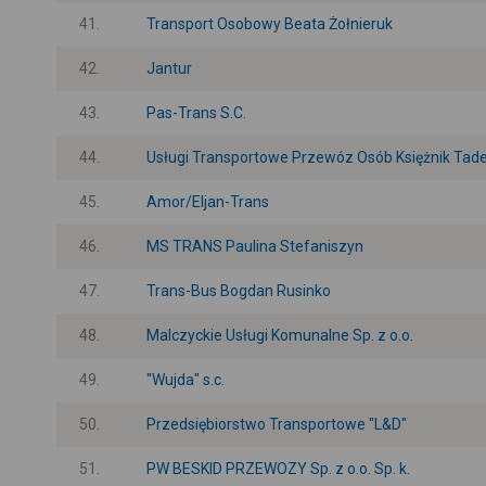
41.
Transport Osobowy Beata Żołnieruk
42.
Jantur
43.
Pas-Trans S.C.
44.
Usługi Transportowe Przewóz Osób Księżnik Tad
45.
Amor/Eljan-Trans
46.
MS TRANS Paulina Stefaniszyn
47.
Trans-Bus Bogdan Rusinko
48.
Malczyckie Usługi Komunalne Sp. z o.o.
49.
"Wujda" s.c.
50.
Przedsiębiorstwo Transportowe "L&D"
51.
PW BESKID PRZEWOZY Sp. z o.o. Sp. k.