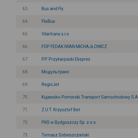
63.
Bus and Fly
64.
FlixBus
65.
Vilartrans s.r.o
66.
FOP FEDAK IWAN MICHAJŁOWICZ
67.
P.P. Przykarpacki Ekspres
68.
Модультранс
69.
RegioJet
70.
Kujawsko-Pomorski Transport Samochodowy S.A.
71.
Z.U.T. Krzysztof Bet
72.
PKS w Bydgoszczy Sp. z o.o.
73.
Tomasz Sobieszczański