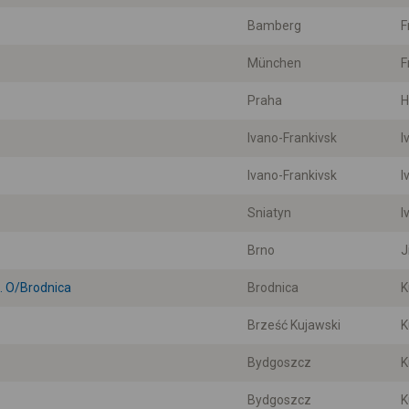
Bamberg
F
München
F
Praha
H
Ivano-Frankivsk
I
Ivano-Frankivsk
I
Sniatyn
I
Brno
J
 O/Brodnica
Brodnica
K
Brześć Kujawski
K
Bydgoszcz
K
Bydgoszcz
K