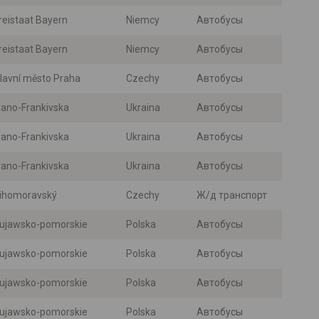
reistaat Bayern
Niemcy
Автобусы
reistaat Bayern
Niemcy
Автобусы
lavní město Praha
Czechy
Автобусы
vano-Frankivska
Ukraina
Автобусы
vano-Frankivska
Ukraina
Автобусы
vano-Frankivska
Ukraina
Автобусы
ihomoravský
Czechy
Ж/д транспорт
ujawsko-pomorskie
Polska
Автобусы
ujawsko-pomorskie
Polska
Автобусы
ujawsko-pomorskie
Polska
Автобусы
ujawsko-pomorskie
Polska
Автобусы