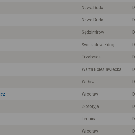
Nowa Ruda
D
Nowa Ruda
D
Sędzimirów
D
Świeradów-Zdrój
D
Trzebnica
D
Warta Bolesławiecka
D
Wołów
D
icz
Wrocław
D
Złotoryja
D
Legnica
D
Wrocław
D