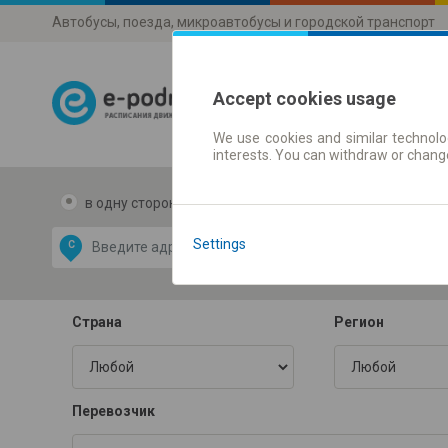
Автобусы, поезда, микроавтобусы и городской транспорт
Accept cookies usage
We use cookies and similar technolog
Расписания 
interests. You can withdraw or chang
в одну сторону
в две стороны
Data CC-BY-SA
by
Settings
С
В
OpenStreetMap
GeoLite data by
 карту
MaxMind
Страна
Регион
Перевозчик