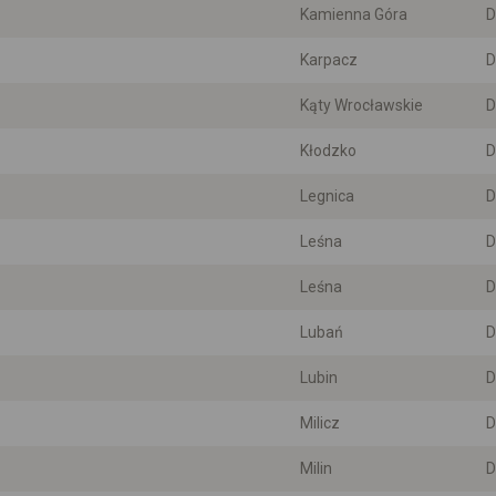
Kamienna Góra
D
Karpacz
D
Kąty Wrocławskie
D
Kłodzko
D
Legnica
D
Leśna
D
Leśna
D
Lubań
D
Lubin
D
Milicz
D
Milin
D