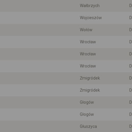
Wałbrzych
D
Wojcieszów
D
Wołów
D
Wrocław
D
Wrocław
D
Wrocław
D
Żmigródek
D
Żmigródek
D
Głogów
D
Głogów
D
Głuszyca
D