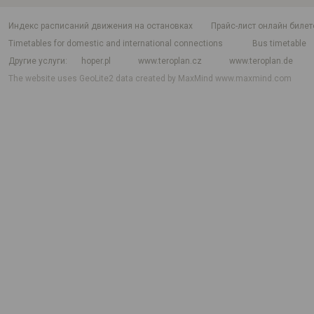
индекс расписаний движения на остановках
Прайс-лист онлайн билет
Timetables for domestic and international connections
Bus timetable
Другие услуги
hoper.pl
www.teroplan.cz
www.teroplan.de
The website uses GeoLite2 data created by MaxMind
www.maxmind.com