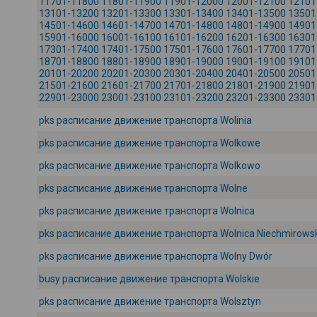
11701-11800
11801-11900
11901-12000
12001-12100
12101
13101-13200
13201-13300
13301-13400
13401-13500
13501
14501-14600
14601-14700
14701-14800
14801-14900
14901
15901-16000
16001-16100
16101-16200
16201-16300
16301
17301-17400
17401-17500
17501-17600
17601-17700
17701
18701-18800
18801-18900
18901-19000
19001-19100
19101
20101-20200
20201-20300
20301-20400
20401-20500
20501
21501-21600
21601-21700
21701-21800
21801-21900
21901
22901-23000
23001-23100
23101-23200
23201-23300
23301
pks расписание движение транспорта Wolinia
pks расписание движение транспорта Wolkowe
pks расписание движение транспорта Wolkowo
pks расписание движение транспорта Wolne
pks расписание движение транспорта Wolnica
pks расписание движение транспорта Wolnica Niechmirows
pks расписание движение транспорта Wolny Dwór
busy расписание движение транспорта Wolskie
pks расписание движение транспорта Wolsztyn