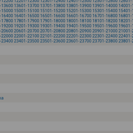
-12200
12201-12300
12301-12400
12401-12500
12501-12600
12601-
-13600
13601-13700
13701-13800
13801-13900
13901-14000
14001-
-15000
15001-15100
15101-15200
15201-15300
15301-15400
15401-
-16400
16401-16500
16501-16600
16601-16700
16701-16800
16801-
-17800
17801-17900
17901-18000
18001-18100
18101-18200
18201-
-19200
19201-19300
19301-19400
19401-19500
19501-19600
19601-
-20600
20601-20700
20701-20800
20801-20900
20901-21000
21001-
-22000
22001-22100
22101-22200
22201-22300
22301-22400
22401-
-23400
23401-23500
23501-23600
23601-23700
23701-23800
23801-
ka