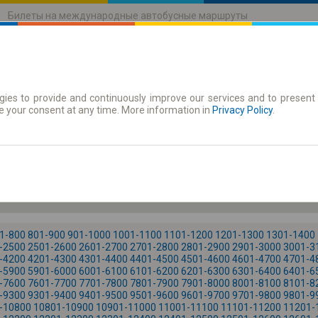
Билеты на международные автобусные маршруты
ies to provide and continuously improve our services and to present 
движения
Абонементы
e your consent at any time. More information in
Privacy Policy
.
Во. 9
-- : --
1-800
801-900
901-1000
1001-1100
1101-1200
1201-1300
1301-1400
-2500
2501-2600
2601-2700
2701-2800
2801-2900
2901-3000
3001-3
-4200
4201-4300
4301-4400
4401-4500
4501-4600
4601-4700
4701-4
-5900
5901-6000
6001-6100
6101-6200
6201-6300
6301-6400
6401-6
-7600
7601-7700
7701-7800
7801-7900
7901-8000
8001-8100
8101-8
-9300
9301-9400
9401-9500
9501-9600
9601-9700
9701-9800
9801-9
-10800
10801-10900
10901-11000
11001-11100
11101-11200
11201-