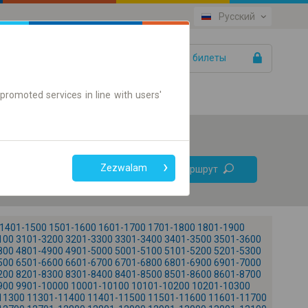
Русский
Ваши билеты
Помощь
promoted services in line with users'
Без
Zezwalam
Найти маршрут
пересадок
Только онлайн билет
1401-1500
1501-1600
1601-1700
1701-1800
1801-1900
100
3101-3200
3201-3300
3301-3400
3401-3500
3501-3600
800
4801-4900
4901-5000
5001-5100
5101-5200
5201-5300
500
6501-6600
6601-6700
6701-6800
6801-6900
6901-7000
200
8201-8300
8301-8400
8401-8500
8501-8600
8601-8700
900
9901-10000
10001-10100
10101-10200
10201-10300
+
11300
11301-11400
11401-11500
11501-11600
11601-11700