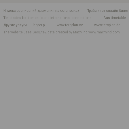
индекс расписаний движения на остановках
Прайс-лист онлайн билет
Timetables for domestic and international connections
Bus timetable
Другие услуги
hoper.pl
www.teroplan.cz
www.teroplan.de
The website uses GeoLite2 data created by MaxMind
www.maxmind.com