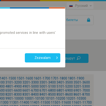
Русский
Ваши билеты
Помощь
promoted services in line with users'
Без
Zezwalam
Найти маршрут
пересадок
Только онлайн билет
1401-1500
1501-1600
1601-1700
1701-1800
1801-1900
100
3101-3200
3201-3300
3301-3400
3401-3500
3501-3600
800
4801-4900
4901-5000
5001-5100
5101-5200
5201-5300
500
6501-6600
6601-6700
6701-6800
6801-6900
6901-7000
200
8201-8300
8301-8400
8401-8500
8501-8600
8601-8700
900
9901-10000
10001-10100
10101-10200
10201-10300
+
11300
11301-11400
11401-11500
11501-11600
11601-11700