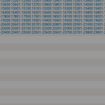
-12200
12201-12300
12301-12400
12401-12500
12501-12600
12601-
-13600
13601-13700
13701-13800
13801-13900
13901-14000
14001-
-15000
15001-15100
15101-15200
15201-15300
15301-15400
15401-
-16400
16401-16500
16501-16600
16601-16700
16701-16800
16801-
-17800
17801-17900
17901-18000
18001-18100
18101-18200
18201-
-19200
19201-19300
19301-19400
19401-19500
19501-19600
19601-
-20600
20601-20700
20701-20800
20801-20900
20901-21000
21001-
-22000
22001-22100
22101-22200
22201-22300
22301-22400
22401-
-23400
23401-23500
23501-23600
23601-23700
23701-23800
23801-