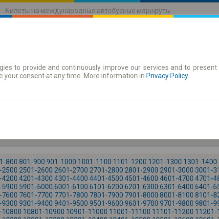
Билеты на международные автобусные маршруты
ies to provide and continuously improve our services and to present 
движения
Абонементы
e your consent at any time. More information in
Privacy Policy
.
Пя. 7
-- : --
1-800
801-900
901-1000
1001-1100
1101-1200
1201-1300
1301-1400
-2500
2501-2600
2601-2700
2701-2800
2801-2900
2901-3000
3001-3
-4200
4201-4300
4301-4400
4401-4500
4501-4600
4601-4700
4701-4
-5900
5901-6000
6001-6100
6101-6200
6201-6300
6301-6400
6401-6
-7600
7601-7700
7701-7800
7801-7900
7901-8000
8001-8100
8101-8
-9300
9301-9400
9401-9500
9501-9600
9601-9700
9701-9800
9801-9
-10800
10801-10900
10901-11000
11001-11100
11101-11200
11201-