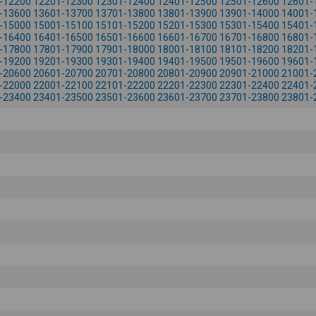
-12200
12201-12300
12301-12400
12401-12500
12501-12600
12601-
-13600
13601-13700
13701-13800
13801-13900
13901-14000
14001-
-15000
15001-15100
15101-15200
15201-15300
15301-15400
15401-
-16400
16401-16500
16501-16600
16601-16700
16701-16800
16801-
-17800
17801-17900
17901-18000
18001-18100
18101-18200
18201-
-19200
19201-19300
19301-19400
19401-19500
19501-19600
19601-
-20600
20601-20700
20701-20800
20801-20900
20901-21000
21001-
-22000
22001-22100
22101-22200
22201-22300
22301-22400
22401-
-23400
23401-23500
23501-23600
23601-23700
23701-23800
23801-