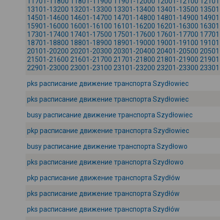
11701-11800
11801-11900
11901-12000
12001-12100
12101
13101-13200
13201-13300
13301-13400
13401-13500
13501
14501-14600
14601-14700
14701-14800
14801-14900
14901
15901-16000
16001-16100
16101-16200
16201-16300
16301
17301-17400
17401-17500
17501-17600
17601-17700
17701
18701-18800
18801-18900
18901-19000
19001-19100
19101
20101-20200
20201-20300
20301-20400
20401-20500
20501
21501-21600
21601-21700
21701-21800
21801-21900
21901
22901-23000
23001-23100
23101-23200
23201-23300
23301
pks расписание движение транспорта Szydłowiec
pks расписание движение транспорта Szydłowiec
busy расписание движение транспорта Szydłowiec
pkp расписание движение транспорта Szydłowiec
busy расписание движение транспорта Szydłowo
pks расписание движение транспорта Szydłowo
pkp расписание движение транспорта Szydłów
pks расписание движение транспорта Szydłów
pks расписание движение транспорта Szydłów