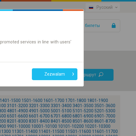
Русский
Ваши билеты
Помощь
promoted services in line with users'
Без
Zezwalam
Найти маршрут
пересадок
Только онлайн билет
1401-1500
1501-1600
1601-1700
1701-1800
1801-1900
100
3101-3200
3201-3300
3301-3400
3401-3500
3501-3600
800
4801-4900
4901-5000
5001-5100
5101-5200
5201-5300
500
6501-6600
6601-6700
6701-6800
6801-6900
6901-7000
200
8201-8300
8301-8400
8401-8500
8501-8600
8601-8700
900
9901-10000
10001-10100
10101-10200
10201-10300
+
11300
11301-11400
11401-11500
11501-11600
11601-11700