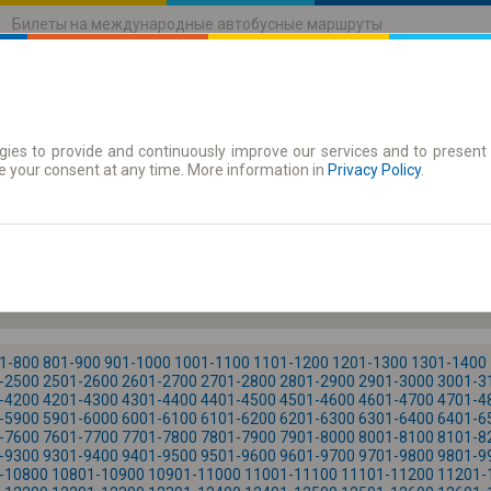
Билеты на международные автобусные маршруты
ies to provide and continuously improve our services and to present 
движения
Абонементы
e your consent at any time. More information in
Privacy Policy
.
Су. 8
-- : --
1-800
801-900
901-1000
1001-1100
1101-1200
1201-1300
1301-1400
-2500
2501-2600
2601-2700
2701-2800
2801-2900
2901-3000
3001-3
-4200
4201-4300
4301-4400
4401-4500
4501-4600
4601-4700
4701-4
-5900
5901-6000
6001-6100
6101-6200
6201-6300
6301-6400
6401-6
-7600
7601-7700
7701-7800
7801-7900
7901-8000
8001-8100
8101-8
-9300
9301-9400
9401-9500
9501-9600
9601-9700
9701-9800
9801-9
-10800
10801-10900
10901-11000
11001-11100
11101-11200
11201-