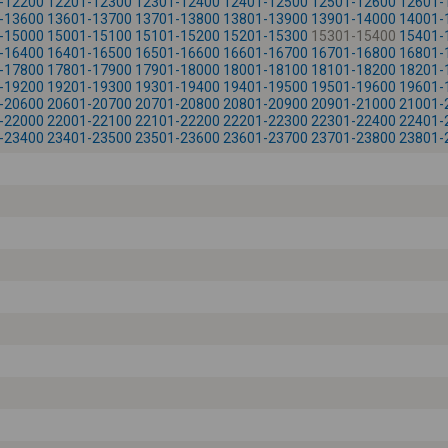
-12200
12201-12300
12301-12400
12401-12500
12501-12600
12601-
-13600
13601-13700
13701-13800
13801-13900
13901-14000
14001-
-15000
15001-15100
15101-15200
15201-15300
15301-15400
15401-
-16400
16401-16500
16501-16600
16601-16700
16701-16800
16801-
-17800
17801-17900
17901-18000
18001-18100
18101-18200
18201-
-19200
19201-19300
19301-19400
19401-19500
19501-19600
19601-
-20600
20601-20700
20701-20800
20801-20900
20901-21000
21001-
-22000
22001-22100
22101-22200
22201-22300
22301-22400
22401-
-23400
23401-23500
23501-23600
23601-23700
23701-23800
23801-