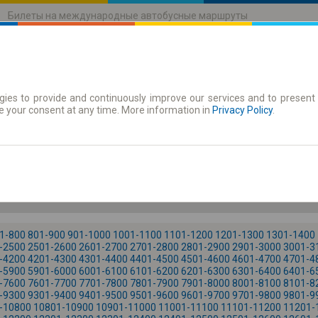
Билеты на международные автобусные маршруты
ies to provide and continuously improve our services and to present 
движения
Абонементы
e your consent at any time. More information in
Privacy Policy
.
Че. 6
-- : --
1-800
801-900
901-1000
1001-1100
1101-1200
1201-1300
1301-1400
-2500
2501-2600
2601-2700
2701-2800
2801-2900
2901-3000
3001-3
-4200
4201-4300
4301-4400
4401-4500
4501-4600
4601-4700
4701-4
-5900
5901-6000
6001-6100
6101-6200
6201-6300
6301-6400
6401-6
-7600
7601-7700
7701-7800
7801-7900
7901-8000
8001-8100
8101-8
-9300
9301-9400
9401-9500
9501-9600
9601-9700
9701-9800
9801-9
-10800
10801-10900
10901-11000
11001-11100
11101-11200
11201-