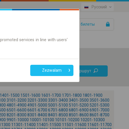
Русский
Ваши билеты
Помощь
promoted services in line with users'
Без
Zezwalam
Найти маршрут
пересадок
Только онлайн билет
1401-1500
1501-1600
1601-1700
1701-1800
1801-1900
100
3101-3200
3201-3300
3301-3400
3401-3500
3501-3600
800
4801-4900
4901-5000
5001-5100
5101-5200
5201-5300
500
6501-6600
6601-6700
6701-6800
6801-6900
6901-7000
200
8201-8300
8301-8400
8401-8500
8501-8600
8601-8700
900
9901-10000
10001-10100
10101-10200
10201-10300
+
11300
11301-11400
11401-11500
11501-11600
11601-11700