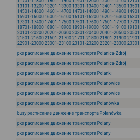
11701-11800
11801-11900
11901-12000
12001-12100
12101
13101-13200
13201-13300
13301-13400
13401-13500
13501
14501-14600
14601-14700
14701-14800
14801-14900
14901
15901-16000
16001-16100
16101-16200
16201-16300
16301
17301-17400
17401-17500
17501-17600
17601-17700
17701
18701-18800
18801-18900
18901-19000
19001-19100
19101
20101-20200
20201-20300
20301-20400
20401-20500
20501
21501-21600
21601-21700
21701-21800
21801-21900
21901
22901-23000
23001-23100
23101-23200
23201-23300
23301
pks расписание движение транспорта Polanica-Zdrój
pks расписание движение транспорта Polanica-Zdrój
pks расписание движение транспорта Polanki
pks расписание движение транспорта Polanowice
pks расписание движение транспорта Polanowice
pks расписание движение транспорта Polanówka
busy расписание движение транспорта Polanówka
pks расписание движение транспорта Polany
pks расписание движение транспорта Polany