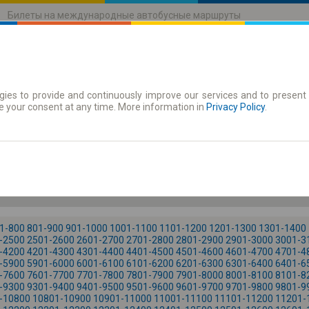
Билеты на международные автобусные маршруты
ies to provide and continuously improve our services and to present 
движения
Абонементы
e your consent at any time. More information in
Privacy Policy
.
Пя. 7
-- : --
1-800
801-900
901-1000
1001-1100
1101-1200
1201-1300
1301-1400
-2500
2501-2600
2601-2700
2701-2800
2801-2900
2901-3000
3001-3
-4200
4201-4300
4301-4400
4401-4500
4501-4600
4601-4700
4701-4
-5900
5901-6000
6001-6100
6101-6200
6201-6300
6301-6400
6401-6
-7600
7601-7700
7701-7800
7801-7900
7901-8000
8001-8100
8101-8
-9300
9301-9400
9401-9500
9501-9600
9601-9700
9701-9800
9801-9
-10800
10801-10900
10901-11000
11001-11100
11101-11200
11201-