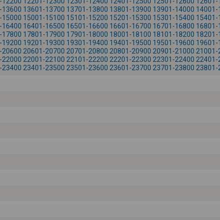
-12200
12201-12300
12301-12400
12401-12500
12501-12600
12601-
-13600
13601-13700
13701-13800
13801-13900
13901-14000
14001-
-15000
15001-15100
15101-15200
15201-15300
15301-15400
15401-
-16400
16401-16500
16501-16600
16601-16700
16701-16800
16801-
-17800
17801-17900
17901-18000
18001-18100
18101-18200
18201-
-19200
19201-19300
19301-19400
19401-19500
19501-19600
19601-
-20600
20601-20700
20701-20800
20801-20900
20901-21000
21001-
-22000
22001-22100
22101-22200
22201-22300
22301-22400
22401-
-23400
23401-23500
23501-23600
23601-23700
23701-23800
23801-