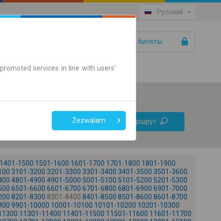
Русский
Ваши билеты
Помощь
promoted services in line with users'
Без
Zezwalam
Найти маршрут
пересадок
Только онлайн билет
1401-1500
1501-1600
1601-1700
1701-1800
1801-1900
100
3101-3200
3201-3300
3301-3400
3401-3500
3501-3600
800
4801-4900
4901-5000
5001-5100
5101-5200
5201-5300
500
6501-6600
6601-6700
6701-6800
6801-6900
6901-7000
200
8201-8300
8301-8400
8401-8500
8501-8600
8601-8700
900
9901-10000
10001-10100
10101-10200
10201-10300
+
11300
11301-11400
11401-11500
11501-11600
11601-11700