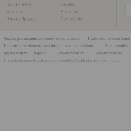
Ваши Билеты
Заказы
Контакт
Вакансии
Пункты Продаж
Partnership
индекс расписаний движения на остановках
Прайс-лист онлайн билет
Timetables for domestic and international connections
Bus timetable
Другие услуги
hoper.pl
www.teroplan.cz
www.teroplan.de
The website uses GeoLite2 data created by MaxMind
www.maxmind.com