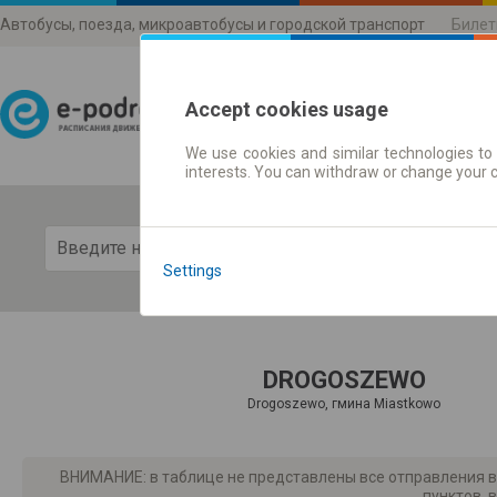
Автобусы, поезда, микроавтобусы и городской транспорт
Билет
Accept cookies usage
We use cookies and similar technologies to 
Расписания движени
interests. You can withdraw or change your 
Пока
Settings
DROGOSZEWO
Drogoszewo, гмина Miastkowo
ВНИМАНИЕ: в таблице не представлены все отправления в
пунктов, 