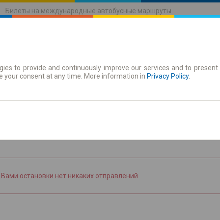
Билеты на международные автобусные маршруты
ies to provide and continuously improve our services and to present 
движения
Абонементы
e your consent at any time. More information in
Privacy Policy
.
зать расписание
 Вами остановки нет никаких отправлений