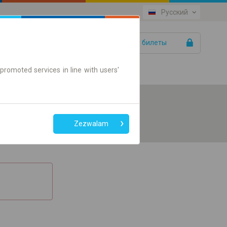
Русский
Ваши билеты
Помощь
promoted services in line with users'
Zezwalam