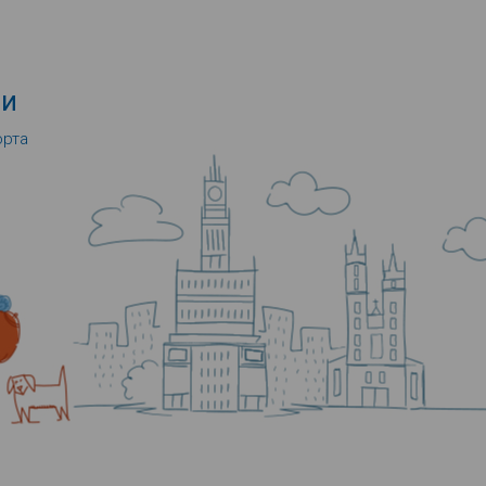
и
орта