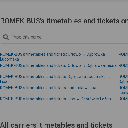
ROMEK-BUS's timetables and tickets on
ROMEK-BUS's timetables and tickets: Orłowo → Dąbrówka
ROME
Ludomska
ROMEK-BUS's timetables and tickets: Orłowo → Dąbrówka Leśna
ROME
ROMEK-BUS's timetables and tickets: Dąbrówka Ludomska →
ROME
Lipa
Dąbr
ROMEK-BUS's timetables and tickets: Ludomki → Lipa
ROME
Leśn
ROMEK-BUS's timetables and tickets: Lipa → Dąbrówka Leśna
ROMEK
All carriers' timetables and tickets