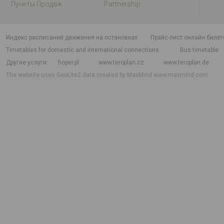
Пункты Продаж
Partnership
индекс расписаний движения на остановках
Прайс-лист онлайн билет
Timetables for domestic and international connections
Bus timetable
Другие услуги
hoper.pl
www.teroplan.cz
www.teroplan.de
The website uses GeoLite2 data created by MaxMind
www.maxmind.com