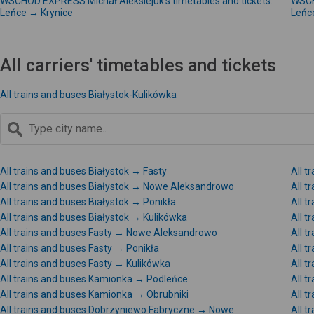
WSCHÓD EXPRESS Michał Aleksiejuk's timetables and tickets:
WSCH
Leńce → Krynice
Leńc
All carriers' timetables and tickets
All trains and buses Białystok-Kulikówka
All trains and buses Białystok → Fasty
All t
All trains and buses Białystok → Nowe Aleksandrowo
All t
All trains and buses Białystok → Ponikła
All t
All trains and buses Białystok → Kulikówka
All t
All trains and buses Fasty → Nowe Aleksandrowo
All t
All trains and buses Fasty → Ponikła
All t
All trains and buses Fasty → Kulikówka
All 
All trains and buses Kamionka → Podleńce
All t
All trains and buses Kamionka → Obrubniki
All t
All trains and buses Dobrzyniewo Fabryczne → Nowe
All 