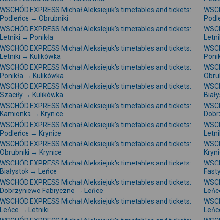
WSCHÓD EXPRESS Michał Aleksiejuk's timetables and tickets:
WSCH
Podleńce → Obrubniki
Podl
WSCHÓD EXPRESS Michał Aleksiejuk's timetables and tickets:
WSCH
Letniki → Ponikła
Letni
WSCHÓD EXPRESS Michał Aleksiejuk's timetables and tickets:
WSCH
Letniki → Kulikówka
Poni
WSCHÓD EXPRESS Michał Aleksiejuk's timetables and tickets:
WSCH
Ponikła → Kulikówka
Obru
WSCHÓD EXPRESS Michał Aleksiejuk's timetables and tickets:
WSCH
Szaciły → Kulikówka
Biały
WSCHÓD EXPRESS Michał Aleksiejuk's timetables and tickets:
WSCH
Kamionka → Krynice
Dobr
WSCHÓD EXPRESS Michał Aleksiejuk's timetables and tickets:
WSCH
Podleńce → Krynice
Letni
WSCHÓD EXPRESS Michał Aleksiejuk's timetables and tickets:
WSCH
Obrubniki → Krynice
Kryni
WSCHÓD EXPRESS Michał Aleksiejuk's timetables and tickets:
WSCH
Białystok → Leńce
Fast
WSCHÓD EXPRESS Michał Aleksiejuk's timetables and tickets:
WSCH
Dobrzyniewo Fabryczne → Leńce
Leńc
WSCHÓD EXPRESS Michał Aleksiejuk's timetables and tickets:
WSCH
Leńce → Letniki
Leńc