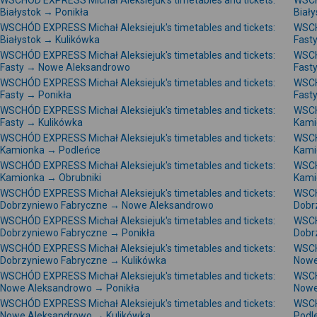
WSCHÓD EXPRESS Michał Aleksiejuk's timetables and tickets:
WSCH
Białystok → Ponikła
Biały
WSCHÓD EXPRESS Michał Aleksiejuk's timetables and tickets:
WSCH
Białystok → Kulikówka
Fast
WSCHÓD EXPRESS Michał Aleksiejuk's timetables and tickets:
WSCH
Fasty → Nowe Aleksandrowo
Fast
WSCHÓD EXPRESS Michał Aleksiejuk's timetables and tickets:
WSCH
Fasty → Ponikła
Fast
WSCHÓD EXPRESS Michał Aleksiejuk's timetables and tickets:
WSCH
Fasty → Kulikówka
Kami
WSCHÓD EXPRESS Michał Aleksiejuk's timetables and tickets:
WSCH
Kamionka → Podleńce
Kami
WSCHÓD EXPRESS Michał Aleksiejuk's timetables and tickets:
WSCH
Kamionka → Obrubniki
Kami
WSCHÓD EXPRESS Michał Aleksiejuk's timetables and tickets:
WSCH
Dobrzyniewo Fabryczne → Nowe Aleksandrowo
Dobr
WSCHÓD EXPRESS Michał Aleksiejuk's timetables and tickets:
WSCH
Dobrzyniewo Fabryczne → Ponikła
Dobr
WSCHÓD EXPRESS Michał Aleksiejuk's timetables and tickets:
WSCH
Dobrzyniewo Fabryczne → Kulikówka
Nowe
WSCHÓD EXPRESS Michał Aleksiejuk's timetables and tickets:
WSCH
Nowe Aleksandrowo → Ponikła
Nowe
WSCHÓD EXPRESS Michał Aleksiejuk's timetables and tickets:
WSCH
Nowe Aleksandrowo → Kulikówka
Podl