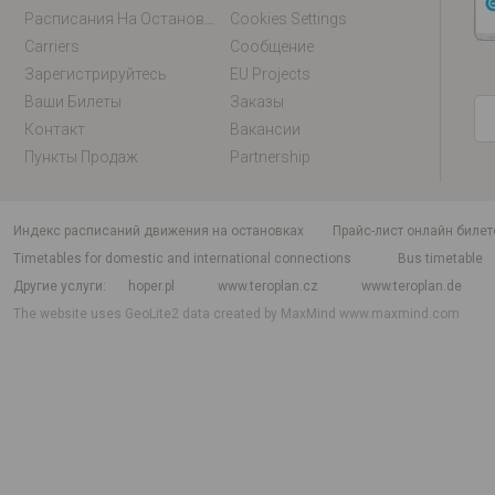
Расписания На Остановках
Cookies Settings
Carriers
Сообщение
Зарегистрируйтесь
EU Projects
Ваши Билеты
Заказы
Контакт
Вакансии
Пункты Продаж
Partnership
индекс расписаний движения на остановках
Прайс-лист онлайн билет
Timetables for domestic and international connections
Bus timetable
Другие услуги
hoper.pl
www.teroplan.cz
www.teroplan.de
The website uses GeoLite2 data created by MaxMind
www.maxmind.com