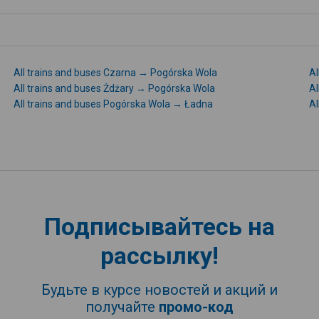
All trains and buses Czarna → Pogórska Wola
Al
All trains and buses Żdżary → Pogórska Wola
Al
All trains and buses Pogórska Wola → Ładna
Al
Подписывайтесь на
рассылку!
Будьте в курсе новостей и акций и
получайте
промо-код