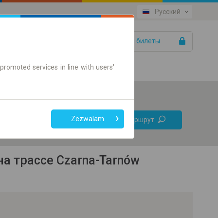
Русский
Ваши билеты
Помощь
promoted services in line with users'
Без
Zezwalam
Найти маршрут
пересадок
Только онлайн билет
а трассе Czarna-Tarnów
+