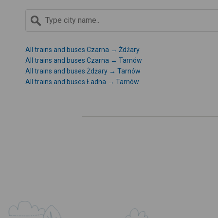
All trains and buses Czarna → Żdżary
All trains and buses Czarna → Tarnów
All trains and buses Żdżary → Tarnów
All trains and buses Ładna → Tarnów