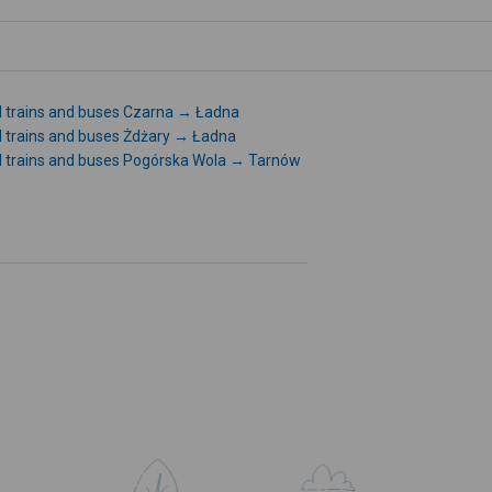
l trains and buses Czarna → Ładna
l trains and buses Żdżary → Ładna
l trains and buses Pogórska Wola → Tarnów