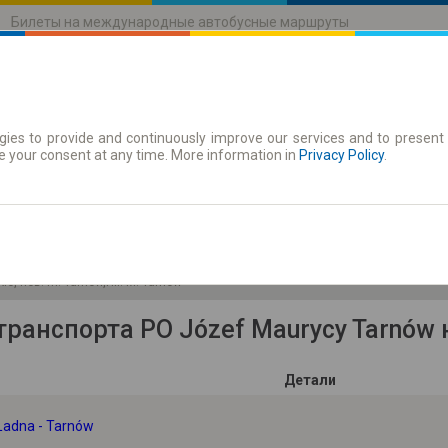
Билеты на международные автобусные маршруты
ies to provide and continuously improve our services and to present 
движения
Абонементы
e your consent at any time. More information in
Privacy Policy
.
Пя. 7
-- : --
ie, пов. m. Tarnów,гм. M. Tarnów
ранспорта PO Józef Maurycy Tarnów н
Детали
 Ładna - Tarnów