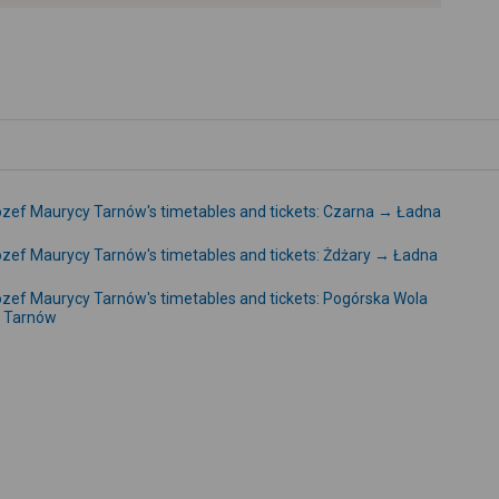
-
zef Maurycy Tarnów's timetables and tickets: Czarna → Ładna
zef Maurycy Tarnów's timetables and tickets: Żdżary → Ładna
zef Maurycy Tarnów's timetables and tickets: Pogórska Wola
 Tarnów