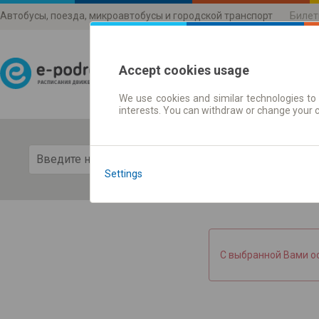
Автобусы, поезда, микроавтобусы и городской транспорт
Билет
Accept cookies usage
We use cookies and similar technologies to 
Расписания движени
interests. You can withdraw or change your 
Пока
Settings
С выбранной Вами о