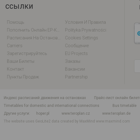
ссылки
Помощь
Условия И Правила
Пополнить Онлайн EP-Карту / EM-Карту
Polityka Prywatności
Расписания На Остановках
Cookies Settings
Carriers
Сообщение
Зарегистрируйтесь
EU Projects
Ваши Билеты
Заказы
Контакт
Вакансии
Пункты Продаж
Partnership
индекс расписаний движения на остановках
Прайс-лист онлайн билет
Timetables for domestic and international connections
Bus timetable
Другие услуги
hoper.pl
www.teroplan.cz
www.teroplan.de
The website uses GeoLite2 data created by MaxMind
www.maxmind.com