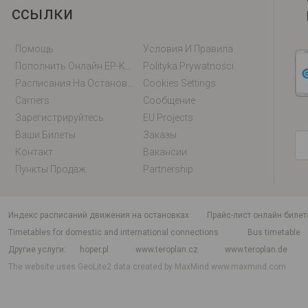
ссылки
Помощь
Условия И Правила
Пополнить Онлайн EP-Карту / EM-Карту
Polityka Prywatności
Расписания На Остановках
Cookies Settings
Carriers
Сообщение
Зарегистрируйтесь
EU Projects
Ваши Билеты
Заказы
Контакт
Вакансии
Пункты Продаж
Partnership
индекс расписаний движения на остановках
Прайс-лист онлайн билет
Timetables for domestic and international connections
Bus timetable
Другие услуги
hoper.pl
www.teroplan.cz
www.teroplan.de
The website uses GeoLite2 data created by MaxMind
www.maxmind.com