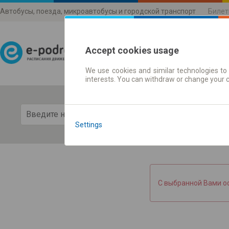
Автобусы, поезда, микроавтобусы и городской транспорт
Билет
Accept cookies usage
We use cookies and similar technologies to 
Расписания движени
interests. You can withdraw or change your 
Пока
Settings
С выбранной Вами о