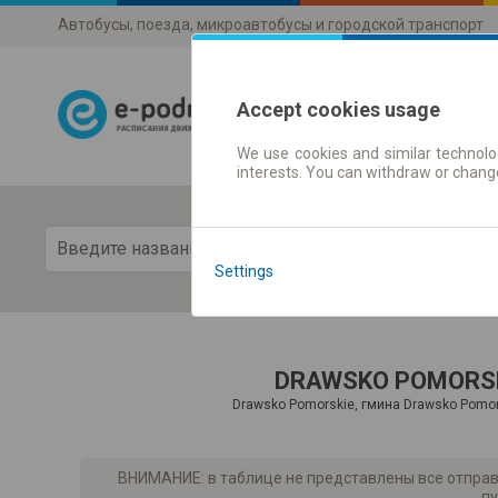
Автобусы, поезда, микроавтобусы и городской транспорт
Accept cookies usage
We use cookies and similar technolog
Расписания 
interests. You can withdraw or chang
Пока
Settings
DRAWSKO POMORS
Drawsko Pomorskie, гмина Drawsko Pomor
ВНИМАНИЕ: в таблице не представлены все отправ
пу