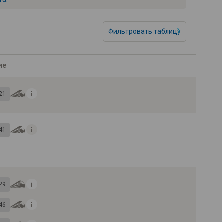
Фильтровать таблицу
ие
21
41
29
46