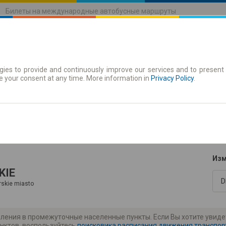
Билеты на международные автобусные маршруты
ies to provide and continuously improve our services and to present 
движения
Абонементы
e your consent at any time. More information in
Privacy Policy
.
зать расписание
Изм
KIE
skie miasto
ления в промежуточные населенные пункты. Если Вы хотите увид
нктов, воспользуйтесь
поисковика расписания движения транспор