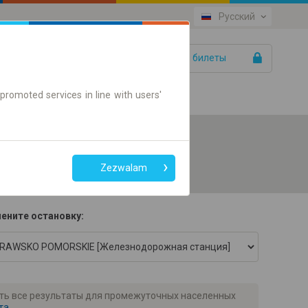
Русский
Ваши билеты
Помощь
promoted services in line with users'
Zezwalam
ените остановку:
еть все результаты для промежуточных населенных
та.