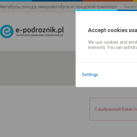
Автобусы, поезда, микроавтобусы и городской транспорт
Билет
Accept cookies us
We use cookies and simil
Расписания движени
interests. You can withd
Settings
С выбранной Вами о