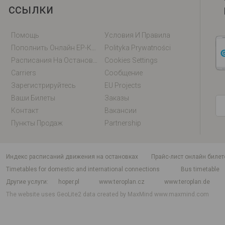
ссылки
Помощь
Условия И Правила
Пополнить Онлайн EP-Карту / EM-Карту
Polityka Prywatności
Расписания На Остановках
Cookies Settings
Carriers
Сообщение
Зарегистрируйтесь
EU Projects
Ваши Билеты
Заказы
Контакт
Вакансии
Пункты Продаж
Partnership
индекс расписаний движения на остановках
Прайс-лист онлайн билет
Timetables for domestic and international connections
Bus timetable
Другие услуги
hoper.pl
www.teroplan.cz
www.teroplan.de
The website uses GeoLite2 data created by MaxMind
www.maxmind.com