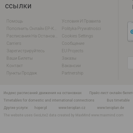
ссылки
Помощь
Условия И Правила
Пополнить Онлайн EP-Карту / EM-Карту
Polityka Prywatności
Расписания На Остановках
Cookies Settings
Carriers
Сообщение
Зарегистрируйтесь
EU Projects
Ваши Билеты
Заказы
Контакт
Вакансии
Пункты Продаж
Partnership
индекс расписаний движения на остановках
Прайс-лист онлайн билет
Timetables for domestic and international connections
Bus timetable
Другие услуги
hoper.pl
www.teroplan.cz
www.teroplan.de
The website uses GeoLite2 data created by MaxMind
www.maxmind.com