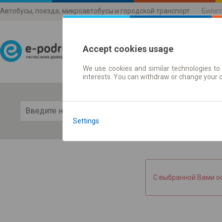
Автобусы, поезда, микроавтобусы и городской транспорт
Билет
Accept cookies usage
We use cookies and similar technologies to 
Расписания движени
interests. You can withdraw or change your 
Пока
Settings
С выбранной Вами о