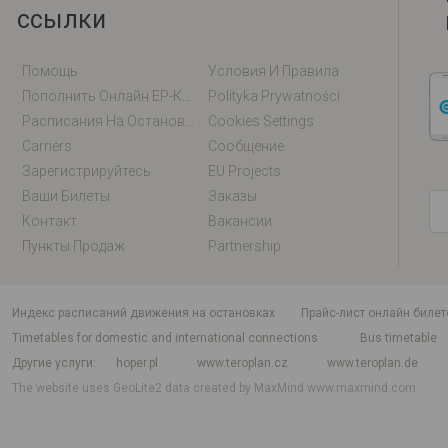
ссылки
Помощь
Условия И Правила
Пополнить Онлайн EP-Карту / EM-Карту
Polityka Prywatności
Расписания На Остановках
Cookies Settings
Carriers
Сообщение
Зарегистрируйтесь
EU Projects
Ваши Билеты
Заказы
Контакт
Вакансии
Пункты Продаж
Partnership
индекс расписаний движения на остановках
Прайс-лист онлайн билет
Timetables for domestic and international connections
Bus timetable
Другие услуги
hoper.pl
www.teroplan.cz
www.teroplan.de
The website uses GeoLite2 data created by MaxMind
www.maxmind.com