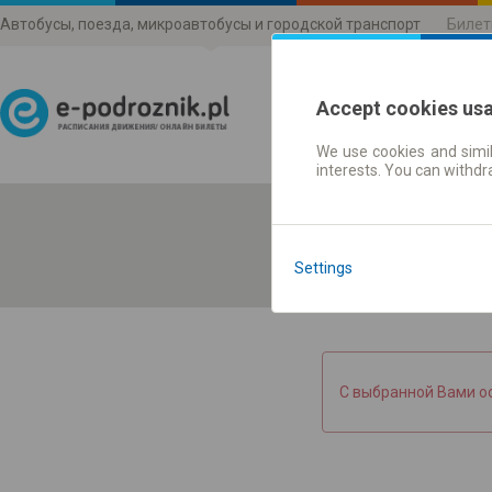
Автобусы, поезда, микроавтобусы и городской транспорт
Билет
Accept cookies us
We use cookies and simil
Расписания движени
interests. You can withd
Settings
С выбранной Вами о