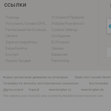
ссылки
Помощь
Условия И Правила
Пополнить Онлайн EP-Карту / EM-Карту
Polityka Prywatności
Расписания На Остановках
Cookies Settings
Carriers
Сообщение
Зарегистрируйтесь
EU Projects
Ваши Билеты
Заказы
Контакт
Вакансии
Пункты Продаж
Partnership
индекс расписаний движения на остановках
Прайс-лист онлайн билет
Timetables for domestic and international connections
Bus timetable
Другие услуги
hoper.pl
www.teroplan.cz
www.teroplan.de
The website uses GeoLite2 data created by MaxMind
www.maxmind.com