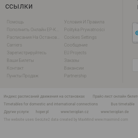
ссылки
Помощь
Условия И Правила
Пополнить Онлайн EP-Карту / EM-Карту
Polityka Prywatności
Расписания На Остановках
Cookies Settings
Carriers
Сообщение
Зарегистрируйтесь
EU Projects
Ваши Билеты
Заказы
Контакт
Вакансии
Пункты Продаж
Partnership
индекс расписаний движения на остановках
Прайс-лист онлайн билет
Timetables for domestic and international connections
Bus timetable
Другие услуги
hoper.pl
www.teroplan.cz
www.teroplan.de
The website uses GeoLite2 data created by MaxMind
www.maxmind.com